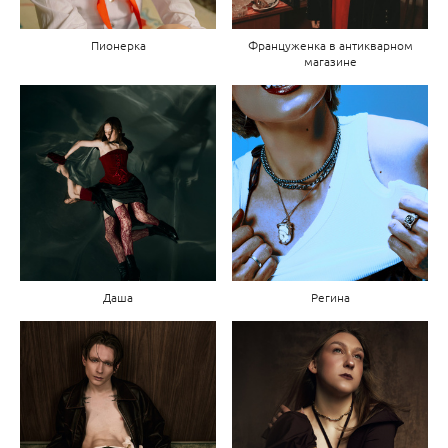
Пионерка
Француженка в антикварном
магазине
Даша
Регина