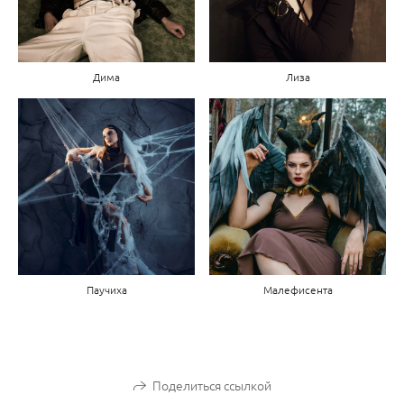
Дима
Лиза
Паучиха
Малефисента
Поделиться ссылкой